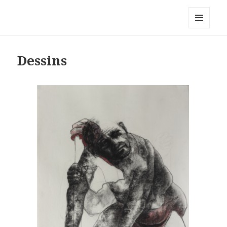
Claudine Leroy Weil
MENU
ET
WIDGETS
Dessins