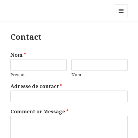
Claudine Leroy Weil
MENU
ET
WIDGETS
Contact
Nom
*
Prénom
Nom
Adresse de contact
*
Comment or Message
*